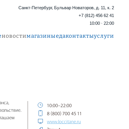
Санкт-Петербург, Бульвар Новаторов, д. 11, к. 2
+7 (812) 456 62 41
10:00 · 22:00
е
новости
магазины
еда
контакты
услуги
анса,
10:00–22:00
вольствие.
8 (800) 700 45 11
глашаем
www.loccitane.ru